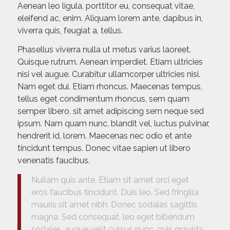
Aenean leo ligula, porttitor eu, consequat vitae,
eleifend ac, enim. Aliquam lorem ante, dapibus in,
viverra quis, feugiat a, tellus.
Phasellus viverra nulla ut metus varius laoreet.
Quisque rutrum. Aenean imperdiet. Etiam ultricies
nisi vel augue. Curabitur ullamcorper ultricies nisi.
Nam eget dui. Etiam rhoncus. Maecenas tempus,
tellus eget condimentum rhoncus, sem quam
semper libero, sit amet adipiscing sem neque sed
ipsum. Nam quam nunc, blandit vel, luctus pulvinar,
hendrerit id, lorem. Maecenas nec odio et ante
tincidunt tempus. Donec vitae sapien ut libero
venenatis faucibus.
Nullam quis ante. Etiam sit amet orci eget
eros faucibus tincidunt. Duis leo. Sed fringilla
mauris sit amet nibh. Donec sodales sagittis
magna. Sed consequat, leo eget bibendum
sodales, augue velit cursus nunc, quis gravida